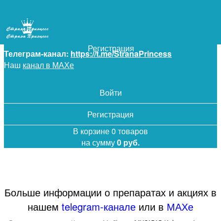
+7 (925) 5-619-619
Войти
Регистрация
Телеграм-канал:
https://t.me/StranaPrincess
Наш
канал в МАХе
Войти
Регистрация
В корзине 0 товаров
на сумму
0 руб.
Больше информации о препаратах и акциях в
нашем
telegram-канале
или в
МАХе