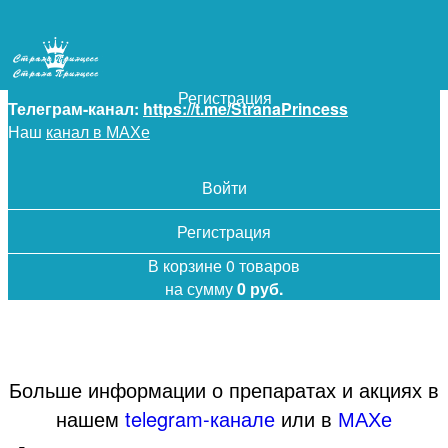
+7 (925) 5-619-619
Войти
Регистрация
Телеграм-канал:
https://t.me/StranaPrincess
Наш
канал в МАХе
Войти
Регистрация
В корзине 0 товаров
на сумму
0 руб.
Больше информации о препаратах и акциях в
нашем
telegram-канале
или в
МАХе