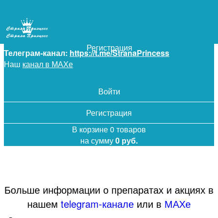
+7 (925) 5-619-619
Войти
Регистрация
Телеграм-канал:
https://t.me/StranaPrincess
Наш
канал в МАХе
Войти
Регистрация
В корзине 0 товаров
на сумму
0 руб.
Больше информации о препаратах и акциях в
нашем
telegram-канале
или в
МАХе