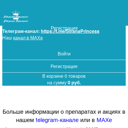
+7 (925) 5-619-619
Войти
Регистрация
Телеграм-канал:
https://t.me/StranaPrincess
Наш
канал в МАХе
Войти
Регистрация
В корзине 0 товаров
на сумму
0 руб.
Больше информации о препаратах и акциях в
нашем
telegram-канале
или в
МАХе